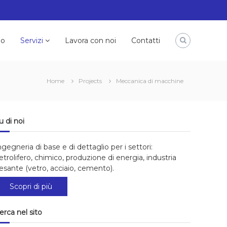
mo
Servizi
Lavora con noi
Contatti
Home
Projects
Meccanica di macchine
u di noi
ngegneria di base e di dettaglio per i settori:
etrolifero, chimico, produzione di energia, industria
esante (vetro, acciaio, cemento).
Scopri di più
erca nel sito