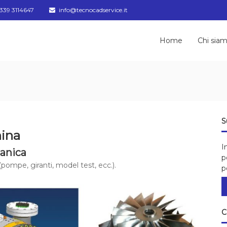
339 3114647
info@tecnocadservice.it
Home
Chi sia
S
hina
I
anica
p
ompe, giranti, model test, ecc.).
p
C