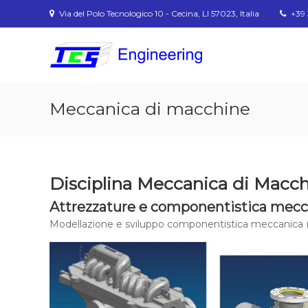
Vai
Via del Polo Tecnologico 10 - Cecina, LI 57023, Italia
+39 
ai
contenuti
Tecno
Cad
Service
Meccanica di macchine
Disciplina Meccanica di Macc
Attrezzature e componentistica mecc
Modellazione e sviluppo componentistica meccanica (p